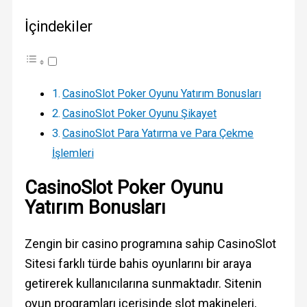
İçindekiler
CasinoSlot Poker Oyunu Yatırım Bonusları
CasinoSlot Poker Oyunu Şikayet
CasinoSlot Para Yatırma ve Para Çekme
İşlemleri
CasinoSlot Poker Oyunu
Yatırım Bonusları
Zengin bir casino programına sahip CasinoSlot
Sitesi farklı türde bahis oyunlarını bir araya
getirerek kullanıcılarına sunmaktadır. Sitenin
oyun programları içerisinde slot makineleri,