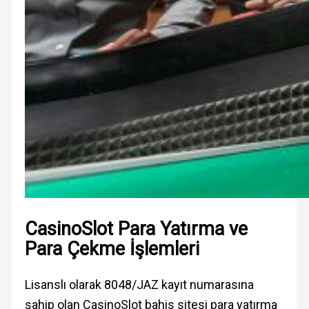
CasinoSlot Para Yatırma ve
Para Çekme İşlemleri
Lisanslı olarak 8048/JAZ kayıt numarasına
sahip olan CasinoSlot bahis sitesi para yatırma