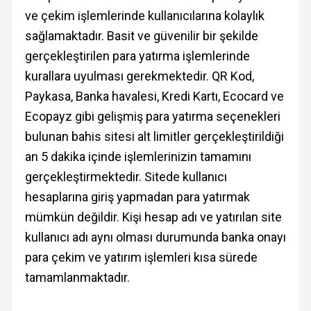
ve çekim işlemlerinde kullanıcılarına kolaylık
sağlamaktadır. Basit ve güvenilir bir şekilde
gerçekleştirilen para yatırma işlemlerinde
kurallara uyulması gerekmektedir. QR Kod,
Paykasa, Banka havalesi, Kredi Kartı, Ecocard ve
Ecopayz gibi gelişmiş para yatırma seçenekleri
bulunan bahis sitesi alt limitler gerçekleştirildiği
an 5 dakika içinde işlemlerinizin tamamını
gerçekleştirmektedir. Sitede kullanıcı
hesaplarına giriş yapmadan para yatırmak
mümkün değildir. Kişi hesap adı ve yatırılan site
kullanıcı adı aynı olması durumunda banka onayı
para çekim ve yatırım işlemleri kısa sürede
tamamlanmaktadır.