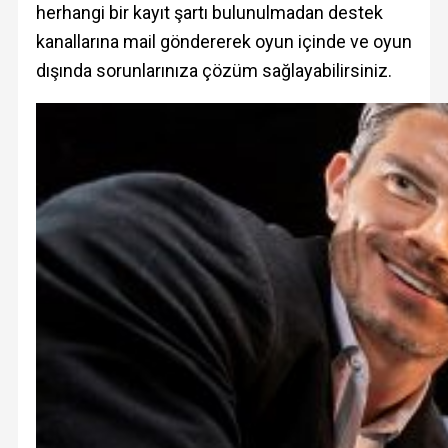
herhangi bir kayıt şartı bulunulmadan destek
kanallarına mail göndererek oyun içinde ve oyun
dışında sorunlarınıza çözüm sağlayabilirsiniz.