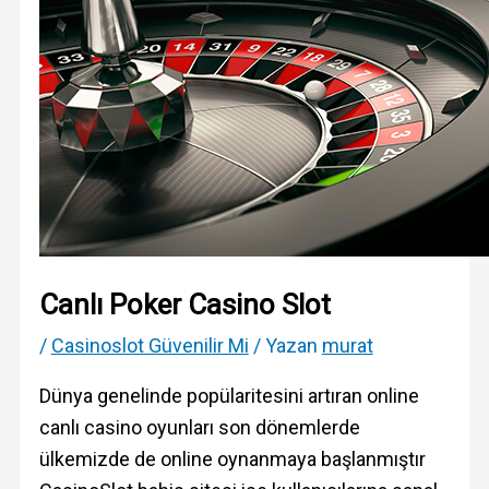
Canlı Poker Casino Slot
/
Casinoslot Güvenilir Mi
/ Yazan
murat
Dünya genelinde popülaritesini artıran online
canlı casino oyunları son dönemlerde
ülkemizde de online oynanmaya başlanmıştır